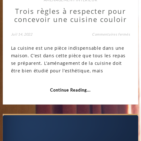
Trois règles à respecter pour
concevoir une cuisine couloir
sur
Juil 14, 2022
Commentaires fermés
Trois
règles
La cuisine est une pièce indispensable dans une
à
respec
maison. C’est dans cette pièce que tous les repas
pour
concev
se préparent. L’aménagement de la cuisine doit
une
cuisin
être bien étudié pour l’esthétique, mais
couloi
Continue Reading...