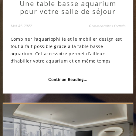
Une table basse aquarium
pour votre salle de séjour
sur
Mai 31, 2022
Commentaires fermés
Une
table
Combiner l’aquariophilie et le mobilier design est
basse
aquar
tout à fait possible grâce à la table basse
pour
votre
aquarium. Cet accessoire permet d’ailleurs
salle
de
d’habiller votre aquarium et en même temps
séjour
Continue Reading...