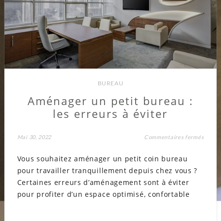
BUREAU
Aménager un petit bureau :
les erreurs à éviter
sur
Mai 30, 2022
Commentaires fermés
Aména
un
Vous souhaitez aménager un petit coin bureau
petit
burea
pour travailler tranquillement depuis chez vous ?
:
les
Certaines erreurs d’aménagement sont à éviter
erreur
à
pour profiter d’un espace optimisé, confortable
éviter