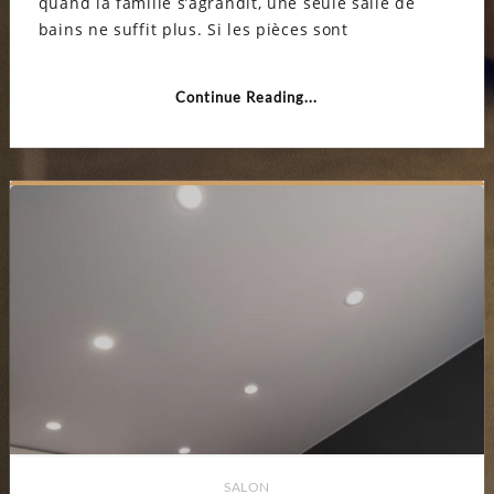
quand la famille s’agrandit, une seule salle de
d’une
salle
bains ne suffit plus. Si les pièces sont
de
bains
d’appo
Continue Reading...
SALON