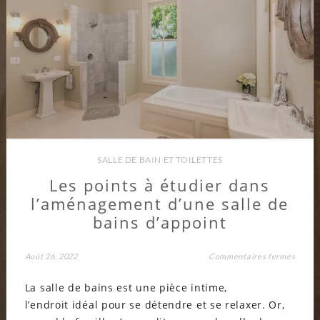
SALLE DE BAIN ET TOILETTES
Les points à étudier dans
l’aménagement d’une salle de
bains d’appoint
sur
Août 26, 2022
Commentaires fermés
Les
points
La salle de bains est une pièce intime,
à
étudie
l’endroit idéal pour se détendre et se relaxer. Or,
dans
l’amé