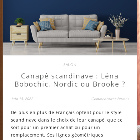
SALON
Canapé scandinave : Léna
Bobochic, Nordic ou Brooke ?
sur
Juin 15, 2022
Commentaires fermés
Canap
scandi
De plus en plus de Français optent pour le style
Léna
Boboch
scandinave dans le choix de leur canapé, que ce
Nordi
ou
soit pour un premier achat ou pour un
Brooke
remplacement. Ses lignes géométriques