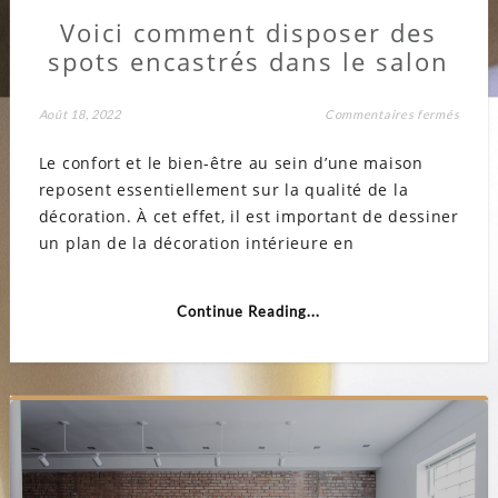
Voici comment disposer des
spots encastrés dans le salon
sur
Août 18, 2022
Commentaires fermés
Voici
comme
Le confort et le bien-être au sein d’une maison
dispos
des
reposent essentiellement sur la qualité de la
spots
encast
décoration. À cet effet, il est important de dessiner
dans
le
un plan de la décoration intérieure en
salon
Continue Reading...