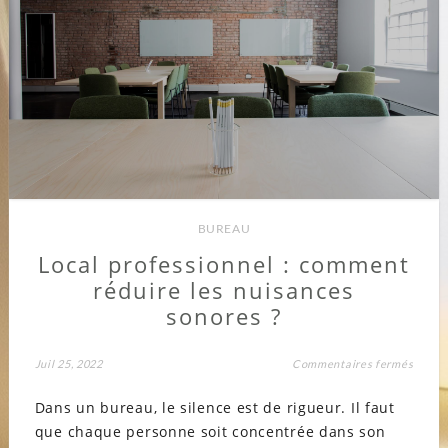
BUREAU
Local professionnel : comment
réduire les nuisances
sonores ?
sur
Juil 25, 2022
Commentaires fermés
Local
profes
Dans un bureau, le silence est de rigueur. Il faut
comme
réduir
que chaque personne soit concentrée dans son
les
nuisa