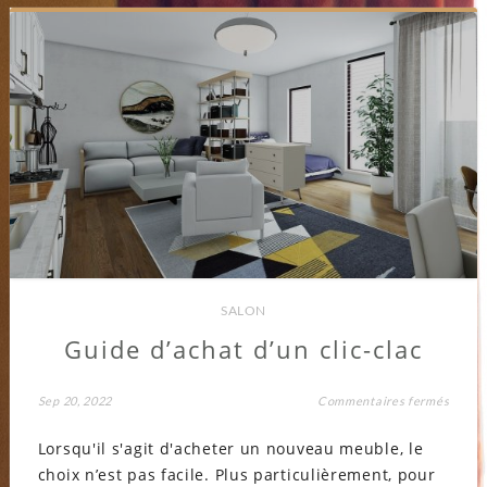
SALON
Guide d’achat d’un clic-clac
sur
Sep 20, 2022
Commentaires fermés
Guide
d’acha
Lorsqu'il s'agit d'acheter un nouveau meuble, le
d’un
clic-
choix n’est pas facile. Plus particulièrement, pour
clac