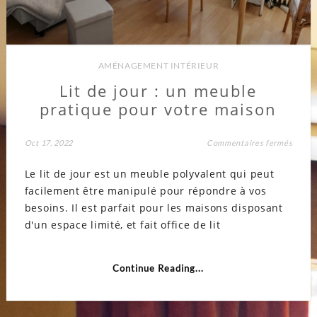
AMÉNAGEMENT INTÉRIEUR
Lit de jour : un meuble
pratique pour votre maison
sur
Oct 17, 2022
Commentaires fermés
Lit
de
Le lit de jour est un meuble polyvalent qui peut
jour
:
facilement être manipulé pour répondre à vos
un
meubl
besoins. Il est parfait pour les maisons disposant
pratiq
pour
d'un espace limité, et fait office de lit
votre
maiso
Continue Reading...