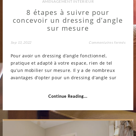
AMÉNAGEMENT INTÉRIEUR
8 étapes à suivre pour
concevoir un dressing d’angle
sur mesure
sur
Sep 13, 2022
Commentaires fermés
8
étape
Pour avoir un dressing d’angle fonctionnel,
à
suivre
pratique et adapté à votre espace, rien de tel
pour
concev
qu’un mobilier sur mesure. Il y a de nombreux
un
dressi
avantages d’opter pour un dressing d’angle sur
d’angl
sur
mesur
Continue Reading...