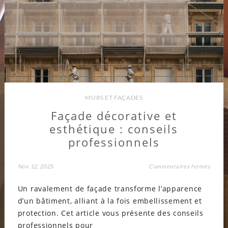
MURS ET FAÇADES
Façade décorative et
esthétique : conseils
professionnels
sur
Nov 12, 2025
Commentaires fermés
Façad
décora
Un ravalement de façade transforme l’apparence
et
esthét
d’un bâtiment, alliant à la fois embellissement et
:
consei
protection. Cet article vous présente des conseils
profes
professionnels pour