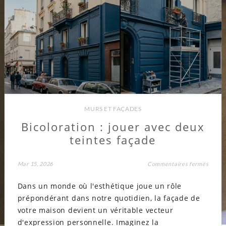
MURS ET FAÇADES
Bicoloration : jouer avec deux
teintes façade
sur
Mar 15, 2026
Commentaires fermés
Bicolo
:
Dans un monde où l'esthétique joue un rôle
jouer
avec
prépondérant dans notre quotidien, la façade de
deux
teinte
votre maison devient un véritable vecteur
façad
d'expression personnelle. Imaginez la