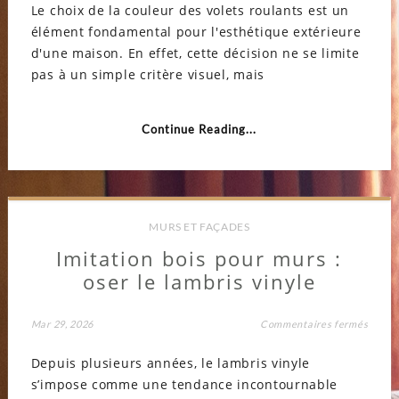
Le choix de la couleur des volets roulants est un
:
comme
élément fondamental pour l'esthétique extérieure
choisi
la
d'une maison. En effet, cette décision ne se limite
bonne
couleu
pas à un simple critère visuel, mais
pour
votre
façad
?
Continue Reading...
MURS ET FAÇADES
Imitation bois pour murs :
oser le lambris vinyle
sur
Mar 29, 2026
Commentaires fermés
Imitat
bois
Depuis plusieurs années, le lambris vinyle
pour
murs
s’impose comme une tendance incontournable
:
oser