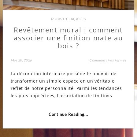
MURS ET FAÇADES
Revêtement mural : comment
associer une finition mate au
bois ?
sur
Mai 20, 2026
Commentaires fermés
Revêt
mural
La décoration intérieure possède le pouvoir de
:
comme
transformer un simple espace en un véritable
associ
une
reflet de notre personnalité. Parmi les tendances
finitio
mate
les plus appréciées, l'association de finitions
au
bois
?
Continue Reading...