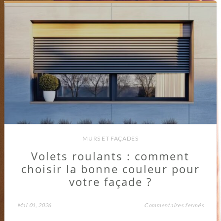
MURS ET FAÇADES
Volets roulants : comment
choisir la bonne couleur pour
votre façade ?
sur
Mai 01, 2026
Commentaires fermés
Volets
roulan