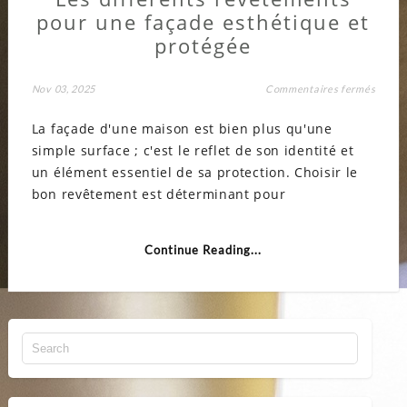
pour une façade esthétique et
protégée
sur
Nov 03, 2025
Commentaires fermés
Les
différ
La façade d'une maison est bien plus qu'une
revêt
pour
simple surface ; c'est le reflet de son identité et
une
façad
un élément essentiel de sa protection. Choisir le
esthét
et
bon revêtement est déterminant pour
proté
Continue Reading...