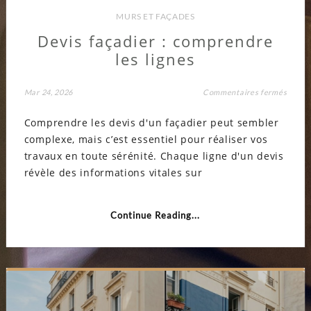
MURS ET FAÇADES
Devis façadier : comprendre
les lignes
sur
Mar 24, 2026
Commentaires fermés
Devis
façadi
Comprendre les devis d'un façadier peut sembler
:
compr
complexe, mais c’est essentiel pour réaliser vos
les
lignes
travaux en toute sérénité. Chaque ligne d'un devis
révèle des informations vitales sur
Continue Reading...