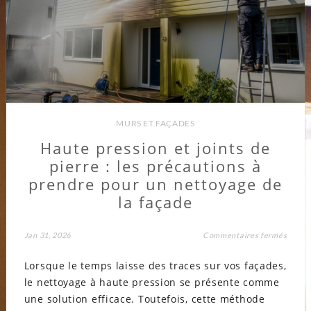
MURS ET FAÇADES
Haute pression et joints de
pierre : les précautions à
prendre pour un nettoyage de
la façade
sur
Jan 31, 2026
Commentaires fermés
Haute
pressi
Lorsque le temps laisse des traces sur vos façades,
et
joints
le nettoyage à haute pression se présente comme
de
pierre
une solution efficace. Toutefois, cette méthode
: