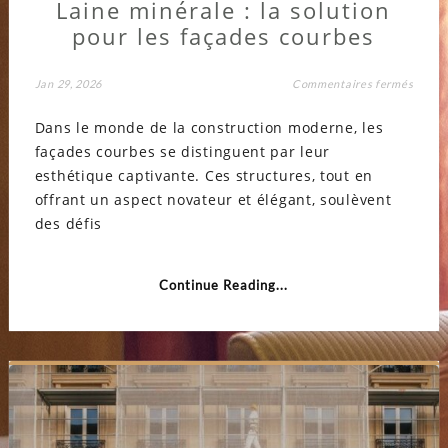
Laine minérale : la solution
pour les façades courbes
sur
Jan 29, 2026
Commentaires fermés
Laine
minér
Dans le monde de la construction moderne, les
:
la
façades courbes se distinguent par leur
soluti
pour
esthétique captivante. Ces structures, tout en
les
façad
offrant un aspect novateur et élégant, soulèvent
courb
des défis
Continue Reading...