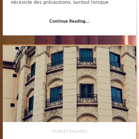
les
nécessite des précautions, surtout lorsque
précau
à
prend
pour
Continue Reading...
un
netto
de
la
façad
MURS ET FAÇADES