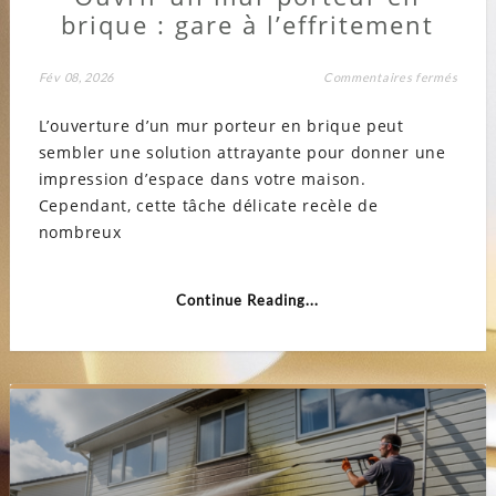
brique : gare à l’effritement
sur
Fév 08, 2026
Commentaires fermés
Ouvri
un
L’ouverture d’un mur porteur en brique peut
mur
porteu
sembler une solution attrayante pour donner une
en
brique
impression d’espace dans votre maison.
:
gare
Cependant, cette tâche délicate recèle de
à
nombreux
l’effr
Continue Reading...