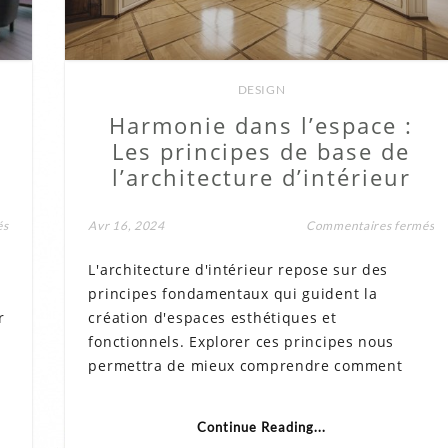
DESIGN
Harmonie dans l’espace :
Les principes de base de
l’architecture d’intérieur
sur
su
és
Avr 16, 2024
Commentaires fermés
Découvrez
H
les
da
L'architecture d'intérieur repose sur des
avantages
l’
méconnus
:
principes fondamentaux qui guident la
d’un
Le
balcon
pr
r
création d'espaces esthétiques et
en
de
fonctionnels. Explorer ces principes nous
fibre
ba
de
de
permettra de mieux comprendre comment
verre
l’
d’
Continue Reading...