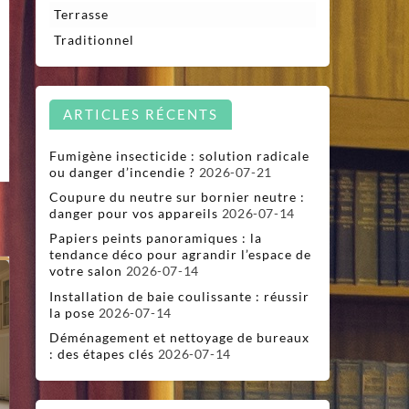
sign
Terrasse
ur
caliers
Traditionnel
is
ARTICLES RÉCENTS
Fumigène insecticide : solution radicale
ou danger d’incendie ?
2026-07-21
Coupure du neutre sur bornier neutre :
danger pour vos appareils
2026-07-14
Papiers peints panoramiques : la
tendance déco pour agrandir l’espace de
votre salon
2026-07-14
Installation de baie coulissante : réussir
la pose
2026-07-14
Déménagement et nettoyage de bureaux
: des étapes clés
2026-07-14