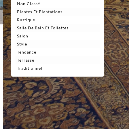
Non Classé
Plantes Et Plantations
Rustique
Salle De Bain Et Toilettes
Salon
Style
Tendance
Terrasse
Traditionnel
r
curité
thétique
s
antages
mbarde
rre
empé