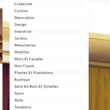
Créativité
Cuisine
Décoration
Design
Industriel
Jardins
Menuiseries
Mobilier
Murs Et Façades
Non Classé
Plantes Et Plantations
Rustique
Salle De Bain Et Toilettes
Salon
r
Style
0
ées
Tendance