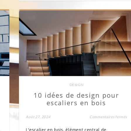
DESIGN
10 idées de design pour
escaliers en bois
su
Août 27, 2024
Commentaires fermés
1
id
L'escalier en bois, élément central de
de