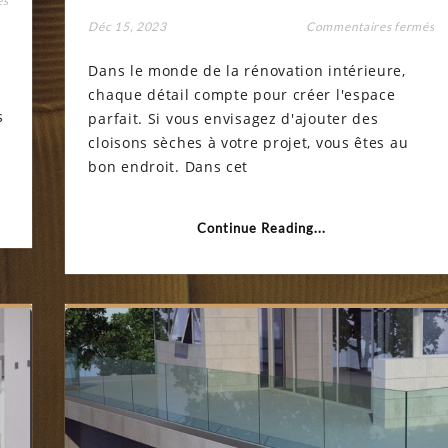
és
Gouttières
su
Déc 15, 2023
Commentaires fermés
obstruées
Le
:
cl
signes
Dans le monde de la rénovation intérieure,
sè
et
c
méthodes
chaque détail compte pour créer l'espace
ob
de
s
u
parfait. Si vous envisagez d'ajouter des
débouchage
fi
cloisons sèches à votre projet, vous êtes au
li
et
bon endroit. Dans cet
im
?
Continue Reading...