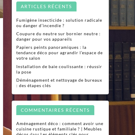
ARTICLES RÉCENTS
Fumigène insecticide : solution radicale
ou danger d’incendie ?
Coupure du neutre sur bornier neutre :
danger pour vos appareils
Papiers peints panoramiques : la
tendance déco pour agrandir l’espace de
votre salon
Installation de baie coulissante : réussir
r
la pose
armonie
ns
Déménagement et nettoyage de bureaux
espace
: des étapes clés
s
incipes
se
COMMENTAIRES RÉCENTS
architecture
intérieur
Aménagement déco : comment avoir une
cuisine rustique et familiale ? | Meubles
décos
dans
Les éléments clés pour