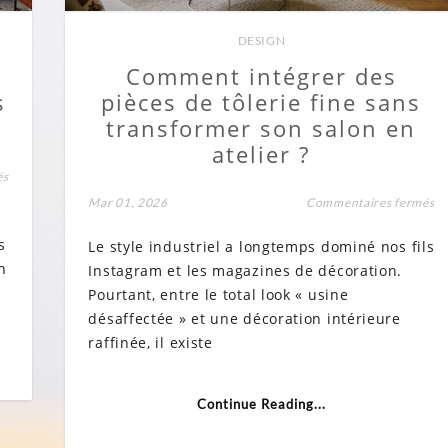
DESIGN
Comment intégrer des
s
pièces de tôlerie fine sans
transformer son salon en
atelier ?
sur
és
Le
su
Mar 01, 2026
Commentaires fermés
rôle
C
de
in
la
s
Le style industriel a longtemps dominé nos fils
de
tôlerie
pi
industrielle
n
Instagram et les magazines de décoration.
de
dans
tô
Pourtant, entre le total look « usine
les
fi
grands
désaffectée » et une décoration intérieure
sa
projets
tr
de
raffinée, il existe
so
construction
sa
en
at
Continue Reading...
?