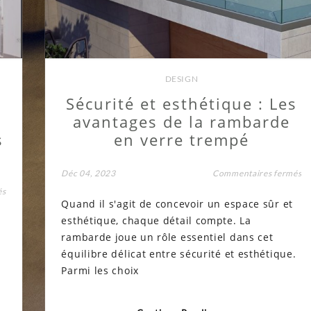
DESIGN
Sécurité et esthétique : Les
avantages de la rambarde
s
en verre trempé
su
Déc 04, 2023
Commentaires fermés
Sé
sur
és
et
Les
Quand il s'agit de concevoir un espace sûr et
es
cloisons
:
esthétique, chaque détail compte. La
vitrées
Le
:
av
rambarde joue un rôle essentiel dans cet
une
de
équilibre délicat entre sécurité et esthétique.
solution
la
idéale
ra
Parmi les choix
pour
en
maximiser
ve
l’espace
tr
dans