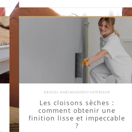
DESIGN
,
AMÉNAGEMENT INTÉRIEUR
Les cloisons sèches :
comment obtenir une
finition lisse et impeccable
?
sur