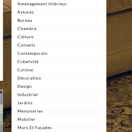
Aménagement Intérieur
r
Astuces
s
oisons
Bureau
ches :
omment
Chambre
tenir
ne
Clôture
nition
sse
Conseils
peccable
Contemporain
Créativité
Cuisine
Décoration
Design
Industriel
Jardins
Menuiseries
Mobilier
Murs Et Façades