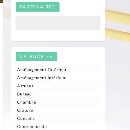
PARTENAIRES
CATÉGORIES
r
omment
tégrer
Aménagement Extérieur
s
èces
Aménagement Intérieur
lerie
Astuces
ne
ns
Bureau
ansformer
Chambre
n
lon
Clôture
elier
Conseils
Contemporain