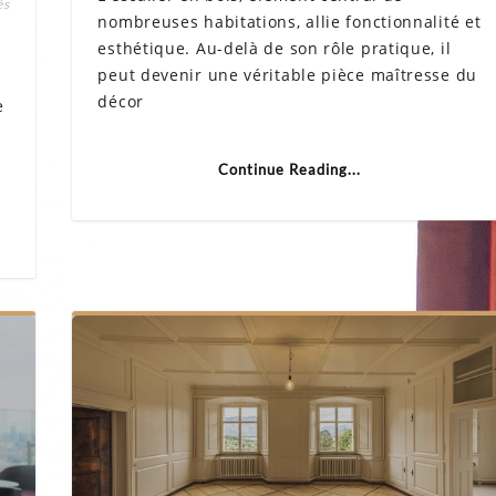
sur
és
de
Escalier
nombreuses habitations, allie fonctionnalité et
po
métallique
es
esthétique. Au-delà de son rôle pratique, il
sur
en
mesure
peut devenir une véritable pièce maîtresse du
bo
:
décor
une
e
touche
moderne
et
robuste
Continue Reading...
chez
vous