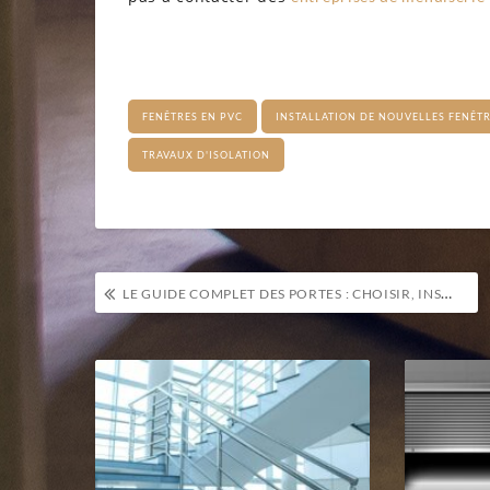
FENÊTRES EN PVC
INSTALLATION DE NOUVELLES FENÊT
TRAVAUX D'ISOLATION
Navigation
LE GUIDE COMPLET DES PORTES : CHOISIR, INSTALLER ET ENTRETENIR
de
l’article