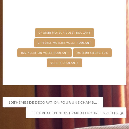
CHOISIR MOTEUR VOLET ROULANT
CRITÈRES MOTEUR VOLET ROULANT
INSTALLATION VOLET ROULANT
MOTEUR SILENCIEUX
VOLETS ROULANTS
Navigation
10 THÈMES DE DÉCORATION POUR UNE CHAMBRE D’ENFANT QUI SORT DE L’ORDINAIRE
de
LE BUREAU D’ENFANT PARFAIT POUR LES PETITS ESPACES
l’article