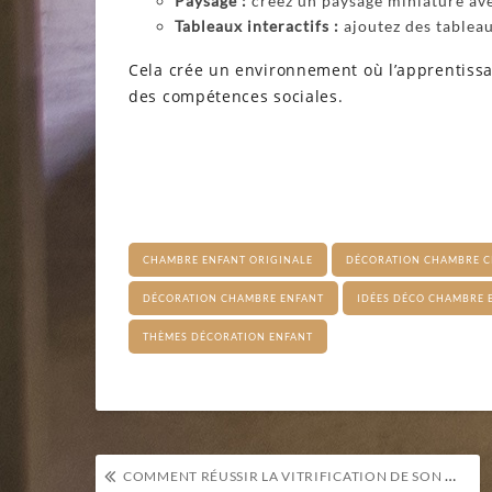
Paysage :
créez un paysage miniature ave
Tableaux interactifs :
ajoutez des tableau
Cela crée un environnement où l’apprentissa
des compétences sociales.
CHAMBRE ENFANT ORIGINALE
DÉCORATION CHAMBRE C
DÉCORATION CHAMBRE ENFANT
IDÉES DÉCO CHAMBRE 
THÈMES DÉCORATION ENFANT
Navigation
COMMENT RÉUSSIR LA VITRIFICATION DE SON PARQUET ?