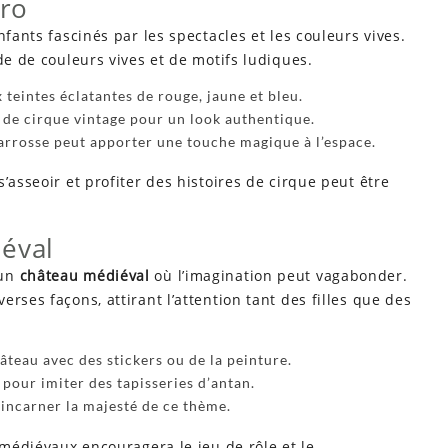
tro
fants fascinés par les spectacles et les couleurs vives.
de de couleurs vives et de motifs ludiques.
x teintes éclatantes de rouge, jaune et bleu.
s de cirque vintage pour un look authentique.
carrosse peut apporter une touche magique à l’espace.
’asseoir et profiter des histoires de cirque peut être
éval
 un
château médiéval
où l’imagination peut vagabonder.
rses façons, attirant l’attention tant des filles que des
âteau avec des stickers ou de la peinture.
s pour imiter des tapisseries d’antan.
 incarner la majesté de ce thème.
 médiévaux encouragera le jeu de rôle et le