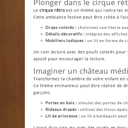
Plonger dans le cirque ré
Le
cirque rétro
est un thème qui ravira les en
Cette ambiance festive peut être créée à l’ai
Draps colorés :
choisissez une literie au
Détails décoratifs :
intégrez des affiche
Mobiliers ludiques :
un lit en forme de 
Un coin lecture avec des poufs colorés pour s
ajouté pour encourager la lecture.
Imaginer un château médi
Transformez la chambre de votre enfant en
Ce thème enchanteur peut être réalisé de dive
garçons.
Portes en bois :
simulez des portes de ch
Rideaux drapés :
utilisez des tissus épai
Lit de princesse :
un lit à baldaquin peut
L’ajout d’un coin jeu avec des jouets en bois