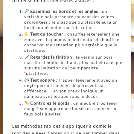
condensé de nos meilleures astuces :
Examinez les bords et les angles
: un
véritable bois présente souvent des veines
prolongées ; le plastique ou placage aura un
bord coupé, net et parfois collé.
Test du toucher
: chauffez légèrement une
zone avec la paume, le bois naturel chauffe et
conserve une sensation plus agréable que le
plastique.
Regardez la finition
: le vernis sur bois
massif est moins brillant, plus mat et racé que
sur une imitation qui peut paraître
“plastifiée”.
Test sonore
: frapper légèrement avec un
ongle permet souvent de percevoir la
différence — un son creux indique un
panneau synthétique sous le décor.
Contrôlez le poids
: un meuble trop léger
malgré son apparence boisée est souvent un
faux bois à éviter.
Ces méthodes rapides à appliquer à domicile
sont des alliées fiables pour ne pas tomber dans