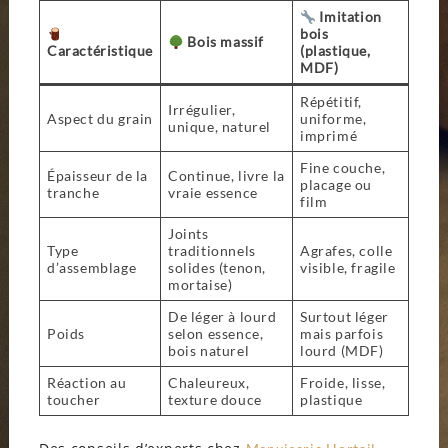
Imitation
bois
Bois massif
Caractéristique
(plastique,
MDF)
Répétitif,
Irrégulier,
Aspect du grain
uniforme,
unique, naturel
imprimé
Fine couche,
Épaisseur de la
Continue, livre la
placage ou
tranche
vraie essence
film
Joints
Type
traditionnels
Agrafes, colle
d’assemblage
solides (tenon,
visible, fragile
mortaise)
De léger à lourd
Surtout léger
Poids
selon essence,
mais parfois
bois naturel
lourd (MDF)
Réaction au
Chaleureux,
Froide, lisse,
toucher
texture douce
plastique