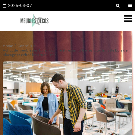
2026-08-07
Home
Conseils
Achat de meubles en bois : comment reconnaître les faux finis de bois de
placage et éviter les arnaques ?