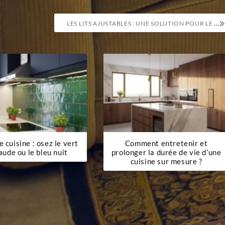
LES LITS AJUSTABLES : UNE SOLUTION POUR LE TRAVAIL À DOMICILE DANS VOTRE CHAMBRE
 cuisine : osez le vert
Comment entretenir et
ude ou le bleu nuit
prolonger la durée de vie d’une
cuisine sur mesure ?