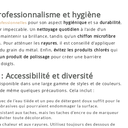
Professionnalisme et hygiène
pour son aspect
hygiénique
et sa
durabilité
,
ofessionnelles
ter impeccable. Un
nettoyage quotidien
à l’aide d’un
maintenir sa brillance, tandis qu’un
chiffon microfibre
s. Pour atténuer les
rayures
, il est conseillé d’appliquer
 du grain du métal. Enfin,
évitez les produits chlorés
qui
 un produit de polissage
pour créer une barrière
 doigts.
 : Accessibilité et diversité
sponible dans une large gamme de styles et de couleurs.
ut de même quelques précautions. Cela inclut :
ec de l’eau tiède et un peu de détergent doux suffit pour le
 abrasives qui pourraient endommager la surface.
résistant aux taches, mais les taches d’encre ou de marqueur
éviter toute décoloration.
 la chaleur et aux rayures. Utilisez toujours des dessous de