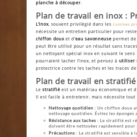
planche à découper
.
Plan de travail en inox : 
L’inox
, souvent privilégié dans les
cuisines pr
nécessite un entretien particulier pour res
chiffon doux
et d’
eau savonneuse
permet de 
peut être utilisé pour un résultat sans trace
un nettoyant spécial inox en suivant le sens
pourraient tacher l’inox, et pensez à
utiliser
protectrice contre les taches et les traces de
Plan de travail en stratifié
Le
stratifié
est un matériau économique et di
Il est facile à entretenir, mais nécessite to
Nettoyage quotidien
: Un chiffon doux av
nettoyage quotidien. Évitez les éponges
Résistance aux taches
: Le stratifié est 
doivent être nettoyées rapidement pour 
Précautions
: Le stratifié est sensible à