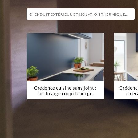
Navigation
ENDUIT EXTÉRIEUR ET ISOLATION THERMIQUE : UN DUO GAGNANT POUR VOTRE MAISON
de
l’article
Crédence cuisine sans joint :
Crédence
nettoyage coup d’éponge
émera