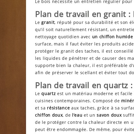
Le bois nécessite un entretien régulier pour 
Plan de travail en granit :
Le
granit
, réputé pour sa durabilité et son é
qu’il soit naturellement résistant, un entre
nettoyage quotidien avec
un chiffon humide
surface, mais il faut éviter les produits acid
protéger le granit des taches, il est conseill
les liquides de pénétrer et de causer des mar
supporte bien la chaleur, il est préférable d’
afin de préserver le scellant et éviter tout
Plan de travail en quartz :
Le
quartz
est un matériau moderne et facile à
cuisines contemporaines. Composé de
minér
et sa
résistance
aux taches, grâce à sa surf
chiffon doux
, de
l’eau
et un
savon doux
suffi
de le protéger contre la chaleur directe en u
peut être endommagée. De même, pour éviter