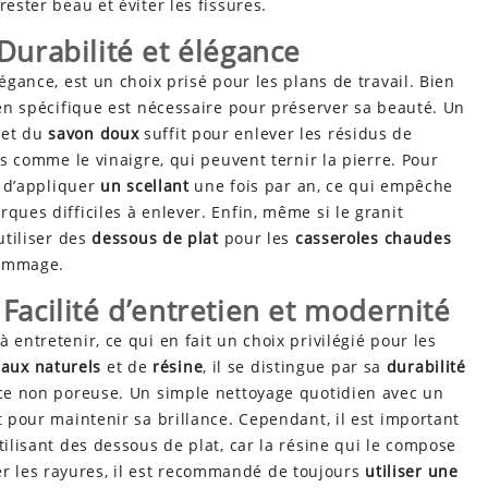
rester beau et éviter les fissures.
 Durabilité et élégance
légance, est un choix prisé pour les plans de travail. Bien
tien spécifique est nécessaire pour préserver sa beauté. Un
et du
savon doux
suffit pour enlever les résidus de
es comme le vinaigre, qui peuvent ternir la pierre. Pour
é d’appliquer
un scellant
une fois par an, ce qui empêche
ques difficiles à enlever. Enfin, même si le granit
utiliser des
dessous de plat
pour les
casseroles chaudes
 dommage.
 Facilité d’entretien et modernité
 entretenir, ce qui en fait un choix privilégié pour les
aux naturels
et de
résine
, il se distingue par sa
durabilité
ace non poreuse. Un simple nettoyage quotidien avec un
t pour maintenir sa brillance. Cependant, il est important
tilisant des dessous de plat, car la résine qui le compose
 les rayures, il est recommandé de toujours
utiliser une