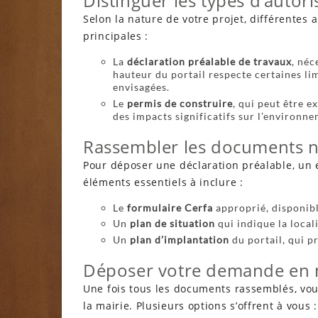
Distinguer les types d’autori
Selon la nature de votre projet, différentes 
principales :
La
déclaration préalable de travaux
, né
hauteur du portail respecte certaines li
envisagées.
Le
permis de construire
, qui peut être 
des impacts significatifs sur l’environn
Rassembler les documents n
Pour déposer une déclaration préalable, un 
éléments essentiels à inclure :
Le
formulaire Cerfa
approprié, disponible
Un
plan de situation
qui indique la local
Un
plan d’implantation
du portail, qui p
Déposer votre demande en 
Une fois tous les documents rassemblés, vou
la mairie. Plusieurs options s’offrent à vous :