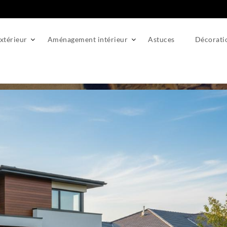
térieur
Aménagement intérieur
Astuces
Décorati
ortail motorisé : quelles démarches administratives ?