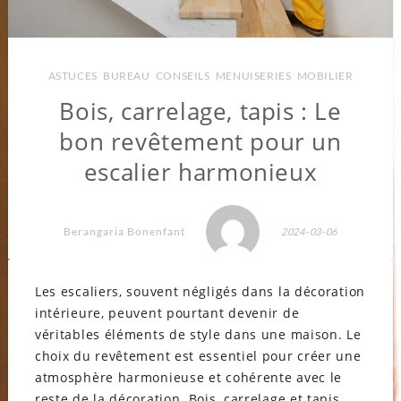
ASTUCES
,
BUREAU
,
CONSEILS
,
MENUISERIES
,
MOBILIER
Bois, carrelage, tapis : Le
bon revêtement pour un
escalier harmonieux
Berangaria Bonenfant
2024-03-06
Les escaliers, souvent négligés dans la décoration
intérieure, peuvent pourtant devenir de
véritables éléments de style dans une maison. Le
choix du revêtement est essentiel pour créer une
atmosphère harmonieuse et cohérente avec le
reste de la décoration. Bois, carrelage et tapis