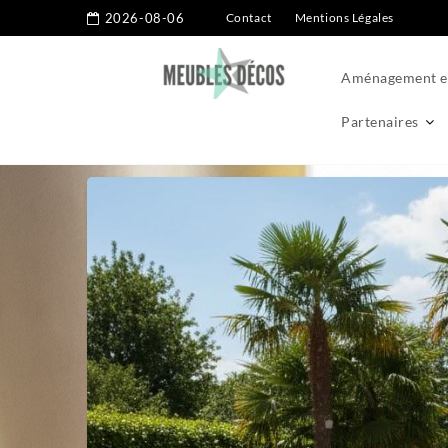
2026-08-06
Contact
Mentions Légales
Aménagement ex
Partenaires
Home
Astuces
Astuces pour entretenir les tuyauteries et 