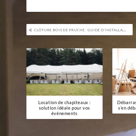
Navigation
CLÔTURE BOIS DE PRUCHE : GUIDE D’INSTALLATION ET ENTRETIEN
de
l’article
Location de chapiteaux :
Débarra
solution idéale pour vos
s’en déb
événements