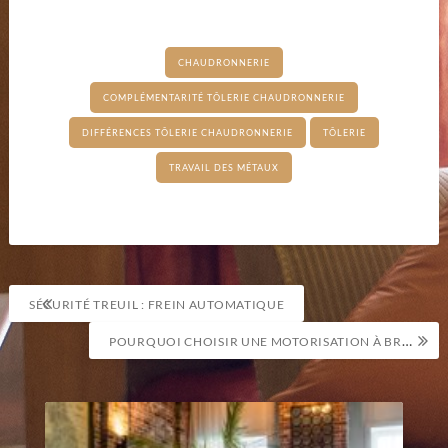
CHAUDRONNERIE
COMPLÉMENTARITÉ TÔLERIE CHAUDRONNERIE
DIFFÉRENCES TÔLERIE CHAUDRONNERIE
TÔLERIE
TRAVAIL DES MÉTAUX
Navigation
SÉCURITÉ TREUIL : FREIN AUTOMATIQUE
de
POURQUOI CHOISIR UNE MOTORISATION À BRAS ARTICULÉ POUR VOTRE PORTAIL BATTANT ?
l’article