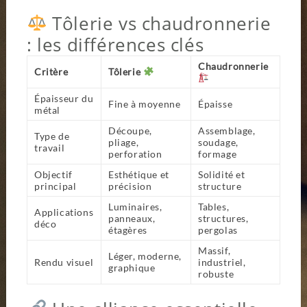
Tôlerie vs chaudronnerie
: les différences clés
Chaudronnerie
Critère
Tôlerie
Épaisseur du
Fine à moyenne
Épaisse
métal
Découpe,
Assemblage,
Type de
pliage,
soudage,
travail
perforation
formage
Objectif
Esthétique et
Solidité et
principal
précision
structure
Luminaires,
Tables,
Applications
panneaux,
structures,
déco
étagères
pergolas
Massif,
Léger, moderne,
Rendu visuel
industriel,
graphique
robuste