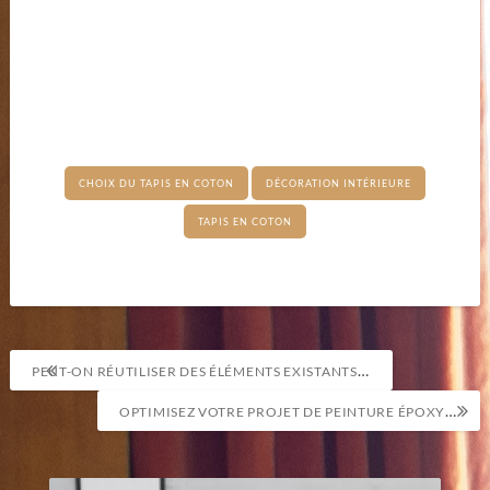
CHOIX DU TAPIS EN COTON
DÉCORATION INTÉRIEURE
TAPIS EN COTON
Navigation
PEUT-ON RÉUTILISER DES ÉLÉMENTS EXISTANTS LORS D’UNE RÉNOVATION DE CUISINE À PETIT BUDGET?
de
OPTIMISEZ VOTRE PROJET DE PEINTURE ÉPOXY : LES CLÉS D’UNE ADHÉRENCE MAXIMALE
l’article