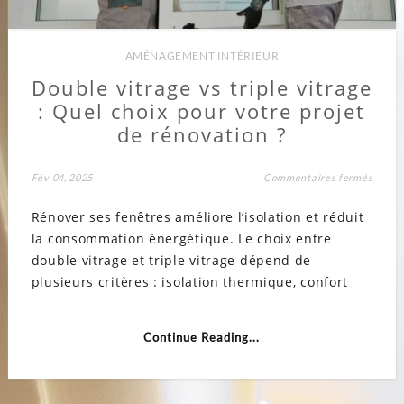
AMÉNAGEMENT INTÉRIEUR
Double vitrage vs triple vitrage
: Quel choix pour votre projet
de rénovation ?
sur
Fév 04, 2025
Commentaires fermés
Doubl
vitrag
Rénover ses fenêtres améliore l’isolation et réduit
vs
triple
la consommation énergétique. Le choix entre
vitrag
:
double vitrage et triple vitrage dépend de
Quel
choix
plusieurs critères : isolation thermique, confort
pour
votre
projet
de
Continue Reading...
rénov
?