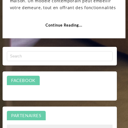
maison. Un modèle contemporain peut embellir
pour
un
votre demeure, tout en offrant des fonctionnalités
style
conte
?
Continue Reading...
FACEBOOK
PARTENAIRES