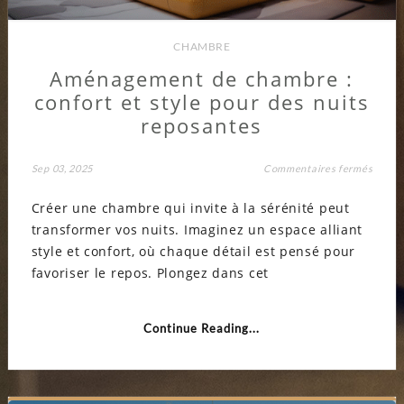
CHAMBRE
Aménagement de chambre :
confort et style pour des nuits
reposantes
sur
Sep 03, 2025
Commentaires fermés
Amén
de
Créer une chambre qui invite à la sérénité peut
chamb
:
transformer vos nuits. Imaginez un espace alliant
confor
et
style et confort, où chaque détail est pensé pour
style
pour
favoriser le repos. Plongez dans cet
des
nuits
repos
Continue Reading...