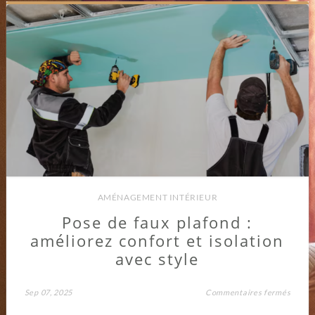
AMÉNAGEMENT INTÉRIEUR
Pose de faux plafond :
améliorez confort et isolation
avec style
sur
Sep 07, 2025
Commentaires fermés
Pose
de