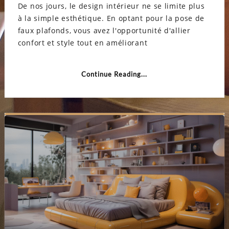
De nos jours, le design intérieur ne se limite plus
faux
plafo
à la simple esthétique. En optant pour la pose de
:
améli
faux plafonds, vous avez l'opportunité d'allier
confor
et
confort et style tout en améliorant
isolat
avec
style
Continue Reading...