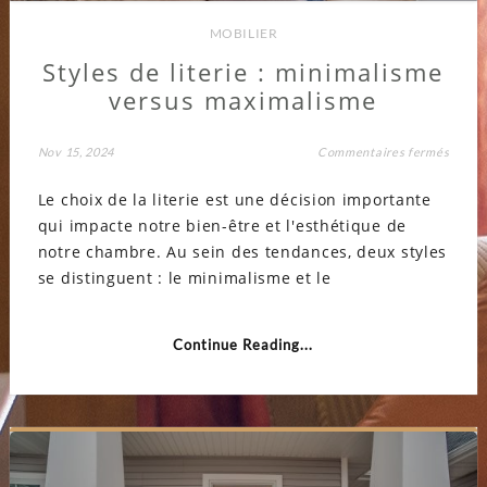
MOBILIER
Styles de literie : minimalisme
versus maximalisme
sur
Nov 15, 2024
Commentaires fermés
Styles
de
Le choix de la literie est une décision importante
literie
:
qui impacte notre bien-être et l'esthétique de
minim
versu
notre chambre. Au sein des tendances, deux styles
maxim
se distinguent : le minimalisme et le
Continue Reading...