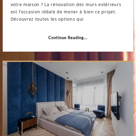
comme
votre maison ? La rénovation des murs extérieurs
rénov
votre
est l’occasion idéale de mener à bien ce projet.
façad
avec
Découvrez toutes les options qui
style
?
Continue Reading...