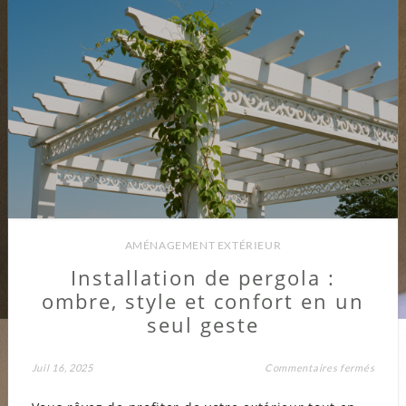
AMÉNAGEMENT EXTÉRIEUR
Installation de pergola :
ombre, style et confort en un
seul geste
sur
Juil 16, 2025
Commentaires fermés
Instal
de
pergo