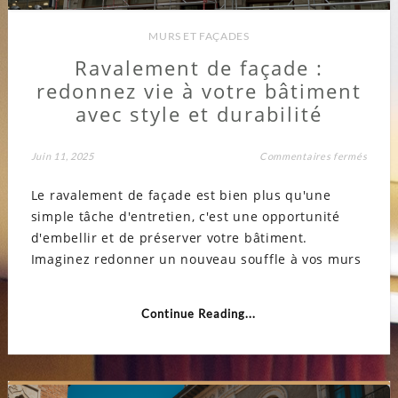
MURS ET FAÇADES
Ravalement de façade :
redonnez vie à votre bâtiment
avec style et durabilité
sur
Juin 11, 2025
Commentaires fermés
Raval
de
Le ravalement de façade est bien plus qu'une
façad
:
simple tâche d'entretien, c'est une opportunité
redon
vie
d'embellir et de préserver votre bâtiment.
à
votre
Imaginez redonner un nouveau souffle à vos murs
bâtim
avec
style
et
Continue Reading...
durabi