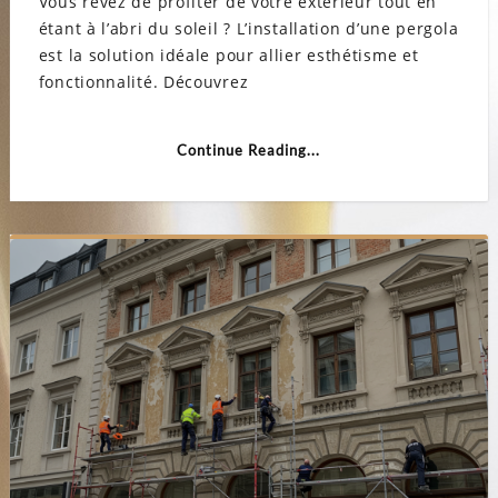
Vous rêvez de profiter de votre extérieur tout en
:
étant à l’abri du soleil ? L’installation d’une pergola
ombre
style
est la solution idéale pour allier esthétisme et
et
confor
fonctionnalité. Découvrez
en
un
seul
geste
Continue Reading...