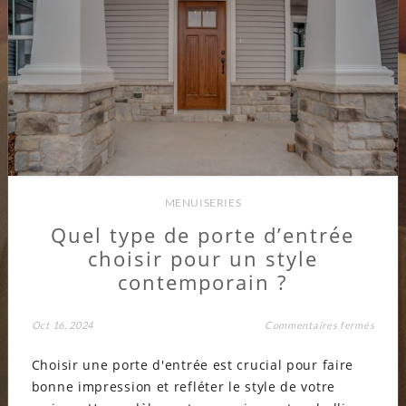
MENUISERIES
Quel type de porte d’entrée
choisir pour un style
contemporain ?
sur
Oct 16, 2024
Commentaires fermés
Quel
type
Choisir une porte d'entrée est crucial pour faire
de
porte
bonne impression et refléter le style de votre
d’entr
choisi