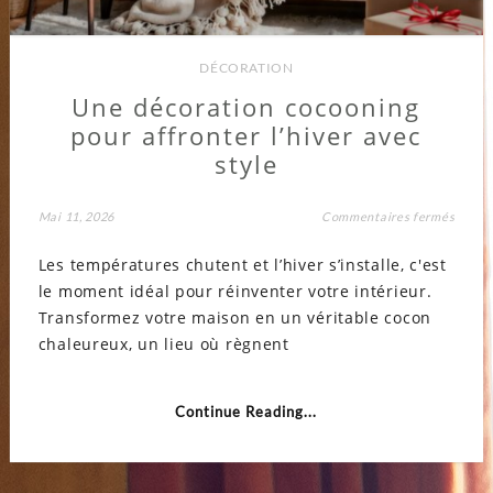
DÉCORATION
Une décoration cocooning
pour affronter l’hiver avec
style
sur
Mai 11, 2026
Commentaires fermés
Une
décora
Les températures chutent et l’hiver s’installe, c'est
cocoo
pour
le moment idéal pour réinventer votre intérieur.
affron
l’hiver
Transformez votre maison en un véritable cocon
avec
style
chaleureux, un lieu où règnent
Continue Reading...