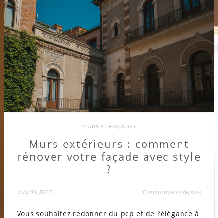
MURS ET FAÇADES
Murs extérieurs : comment
rénover votre façade avec style
?
sur
Juin 05, 2025
Commentaires fermés
Murs
extéri
Vous souhaitez redonner du pep et de l’élégance à
: