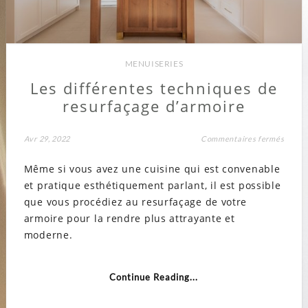
MENUISERIES
Les différentes techniques de
resurfaçage d’armoire
sur
Avr 29, 2022
Commentaires fermés
Les
différ
Même si vous avez une cuisine qui est convenable
techn
de
et pratique esthétiquement parlant, il est possible
resur
d’armo
que vous procédiez au resurfaçage de votre
armoire pour la rendre plus attrayante et
moderne.
Continue Reading...