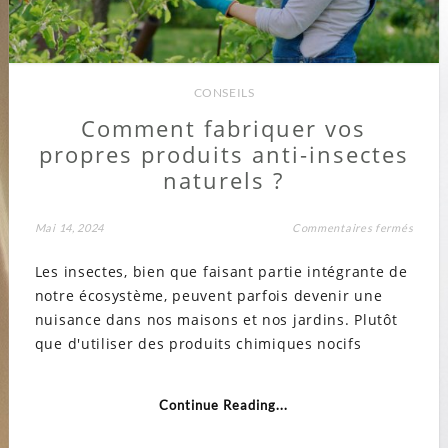
CONSEILS
Comment fabriquer vos
propres produits anti-insectes
naturels ?
sur
Mai 14, 2024
Commentaires fermés
Comm
fabriq
Les insectes, bien que faisant partie intégrante de
vos
propr
notre écosystème, peuvent parfois devenir une
produi
anti-
nuisance dans nos maisons et nos jardins. Plutôt
insect
nature
que d'utiliser des produits chimiques nocifs
?
Continue Reading...