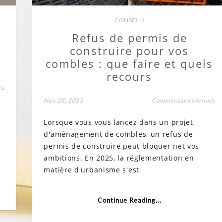
CONSEILS
Refus de permis de
construire pour vos
combles : que faire et quels
recours
sur
és
Les
su
Nov 28, 2025
Commentaires fermés
délais
Re
et
de
le
Lorsque vous vous lancez dans un projet
pe
coût
de
d’un
d'aménagement de combles, un refus de
co
permis
po
permis de construire peut bloquer net vos
de
vo
construire
ambitions. En 2025, la réglementation en
co
pour
:
l’aménagement
matière d'urbanisme s'est
q
de
fa
combles
et
qu
Continue Reading...
re