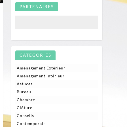
PARTENAIRES
CATÉGORIES
r
fus
Aménagement Extérieur
rmis
Aménagement Intérieur
nstruire
ur
Astuces
s
mbles
Bureau
Chambre
ue
ire
Clôture
els
Conseils
cours
Contemporain