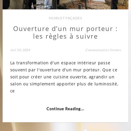
MURS ET FAÇADES
Ouverture d’un mur porteur :
les règles à suivre
sur
Juil 10, 2024
Commentaires fermés
Ouver
d’un
La transformation d'un espace intérieur passe
mur
porteu
souvent par l'ouverture d'un mur porteur. Que ce
:
les
soit pour créer une cuisine ouverte, agrandir un
règles
à
salon ou simplement apporter plus de luminosité,
suivre
ce
Continue Reading...