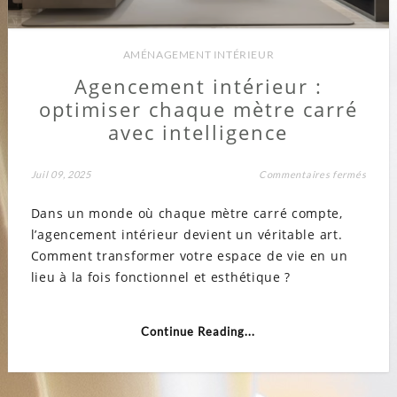
AMÉNAGEMENT INTÉRIEUR
Agencement intérieur :
optimiser chaque mètre carré
avec intelligence
sur
Juil 09, 2025
Commentaires fermés
Agenc
intéri
Dans un monde où chaque mètre carré compte,
:
optimi
l’agencement intérieur devient un véritable art.
chaqu
mètre
Comment transformer votre espace de vie en un
carré
avec
lieu à la fois fonctionnel et esthétique ?
intell
Continue Reading...