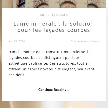
MURS ET FAÇADES
Laine minérale : la solution
pour les façades courbes
sur
Jan 29, 2026
Commentaires fermés
Laine
minér
Dans le monde de la construction moderne, les
:
la
façades courbes se distinguent par leur
soluti
pour
esthétique captivante. Ces structures, tout en
les
façad
offrant un aspect novateur et élégant, soulèvent
courb
des défis
Continue Reading...