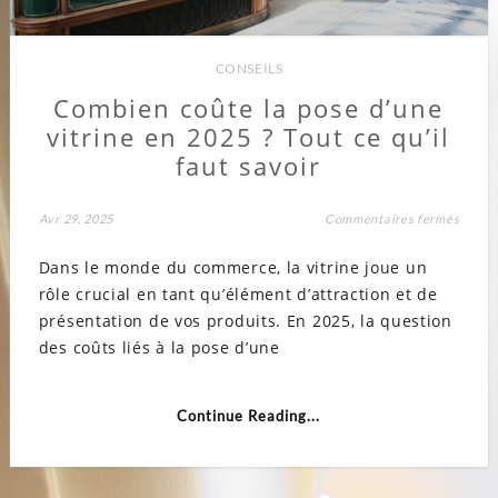
CONSEILS
Combien coûte la pose d’une
vitrine en 2025 ? Tout ce qu’il
faut savoir
sur
Avr 29, 2025
Commentaires fermés
Combi
coûte
Dans le monde du commerce, la vitrine joue un
la
pose
rôle crucial en tant qu’élément d’attraction et de
d’une
vitrin
présentation de vos produits. En 2025, la question
en
2025
des coûts liés à la pose d’une
?
Tout
ce
qu’il
Continue Reading...
faut
savoir