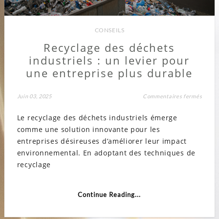
CONSEILS
Recyclage des déchets
industriels : un levier pour
une entreprise plus durable
sur
Juin 03, 2025
Commentaires fermés
Recyc
des
Le recyclage des déchets industriels émerge
déche
indust
comme une solution innovante pour les
:
un
entreprises désireuses d’améliorer leur impact
levier
pour
environnemental. En adoptant des techniques de
une
recyclage
entrep
plus
durab
Continue Reading...