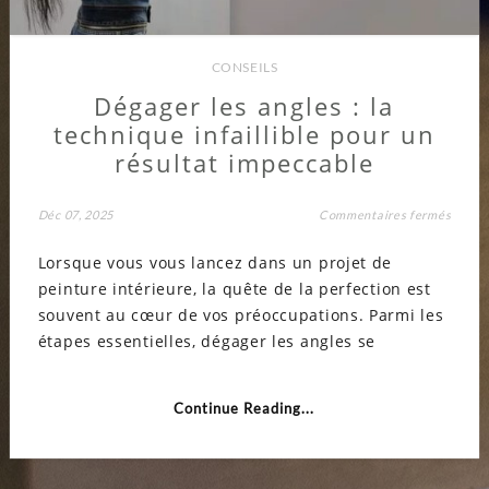
CONSEILS
Dégager les angles : la
technique infaillible pour un
résultat impeccable
sur
Déc 07, 2025
Commentaires fermés
Dégag
les
Lorsque vous vous lancez dans un projet de
angle
:
peinture intérieure, la quête de la perfection est
la
techn
souvent au cœur de vos préoccupations. Parmi les
infaill
pour
étapes essentielles, dégager les angles se
un
résult
impec
Continue Reading...