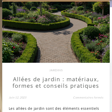
JARDINS
Allées de jardin : matériaux,
formes et conseils pratiques
sur
Juin 12, 2025
Commentaires fermés
Allées
de
Les allées de jardin sont des éléments essentiels
jardin
: