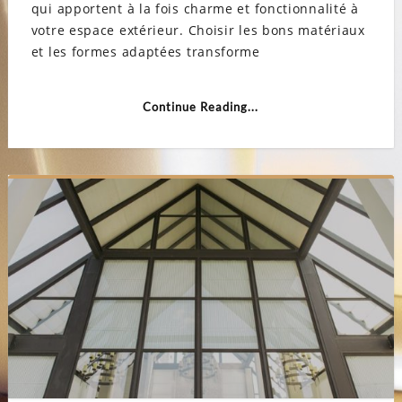
qui apportent à la fois charme et fonctionnalité à
matéri
forme
votre espace extérieur. Choisir les bons matériaux
et
consei
et les formes adaptées transforme
pratiq
Continue Reading...