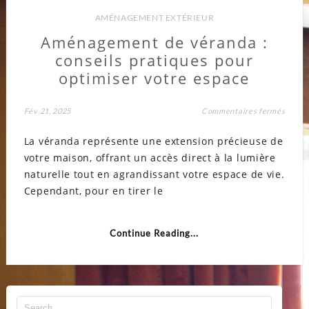
AMÉNAGEMENT EXTÉRIEUR
Aménagement de véranda :
conseils pratiques pour
optimiser votre espace
sur
Fév 21, 2025
Commentaires fermés
Amén
de
La véranda représente une extension précieuse de
véran
:
votre maison, offrant un accès direct à la lumière
consei
pratiq
naturelle tout en agrandissant votre espace de vie.
pour
optimi
Cependant, pour en tirer le
votre
espac
Continue Reading...