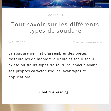
CONSEILS
Tout savoir sur les différents
types de soudure
sur
Juin 27, 2024
Commentaires fermés
Tout
savoir
La soudure permet d'assembler des pièces
sur
les
métalliques de manière durable et sécurisée. Il
différ
types
existe plusieurs types de soudure, chacun ayant
de
soudu
ses propres caractéristiques, avantages et
applications.
Continue Reading...