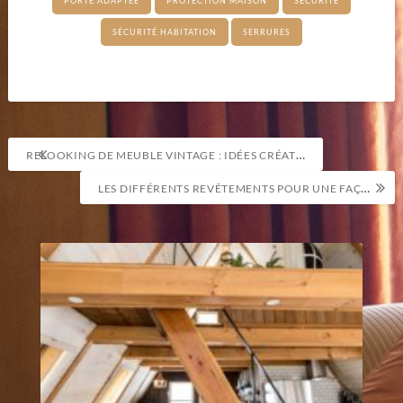
PORTE ADAPTÉE
PROTECTION MAISON
SÉCURITÉ
SÉCURITÉ HABITATION
SERRURES
Navigation
RELOOKING DE MEUBLE VINTAGE : IDÉES CRÉATIVES
de
LES DIFFÉRENTS REVÊTEMENTS POUR UNE FAÇADE ESTHÉTIQUE ET PROTÉGÉE
l’article