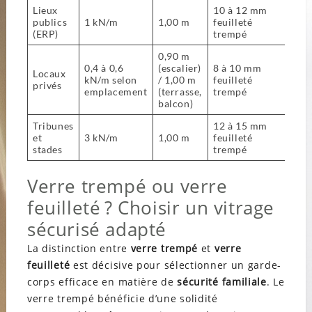
Lieux
10 à 12 mm
publics
1 kN/m
1,00 m
feuilleté
(ERP)
trempé
0,90 m
0,4 à 0,6
(escalier)
8 à 10 mm
Locaux
kN/m selon
/ 1,00 m
feuilleté
privés
emplacement
(terrasse,
trempé
balcon)
Tribunes
12 à 15 mm
et
3 kN/m
1,00 m
feuilleté
stades
trempé
Verre trempé ou verre
feuilleté ? Choisir un vitrage
sécurisé adapté
La distinction entre
verre trempé
et
verre
feuilleté
est décisive pour sélectionner un garde-
corps efficace en matière de
sécurité familiale
. Le
verre trempé bénéficie d’une solidité