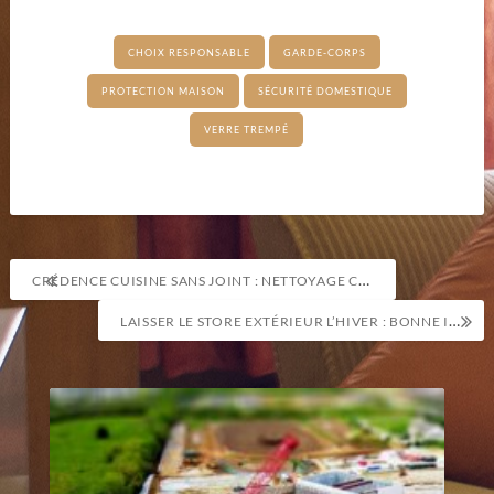
CHOIX RESPONSABLE
GARDE-CORPS
PROTECTION MAISON
SÉCURITÉ DOMESTIQUE
VERRE TREMPÉ
Navigation
CRÉDENCE CUISINE SANS JOINT : NETTOYAGE COUP D’ÉPONGE
de
LAISSER LE STORE EXTÉRIEUR L’HIVER : BONNE IDÉE
l’article