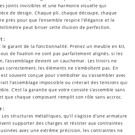
es joints invisibles et une harmonie visuelle qui
ièce de design. Chaque pli, chaque découpe, chaque
e près pour que l’ensemble respire l’élégance et le
illimètre peut briser cette illusion de perfection.
t :
t le garant de la fonctionnalité. Prenez un meuble en kit,
rous de fixation ne sont pas parfaitement alignés, si les
, l’assemblage devient un cauchemar. Les tiroirs ne
pas correctement, les éléments ne s’emboîtent pas. En
 est souvent conçue pour s’emboîter ou s’assembler avec
rait l’assemblage impossible ou créerait des tensions qui
mble. C’est la garantie que votre console s’assemble sans
, et que chaque composant remplit son rôle sans accroc.
e :
e. Les structures métalliques, qu’il s’agisse d’une armature
vent supporter des charges et résister aux contraintes
s usinées avec une extrême précision, les contraintes ne