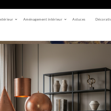
térieur
Aménagement intérieur
Astuces
Décorati
e maître-mot en chaudronnerie et tôlerie