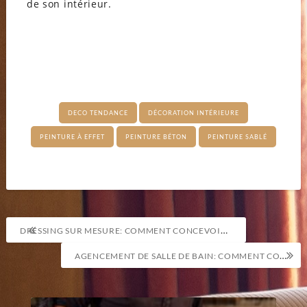
de son intérieur.
DECO TENDANCE
DÉCORATION INTÉRIEURE
PEINTURE À EFFET
PEINTURE BÉTON
PEINTURE SABLÉ
Navigation
DRESSING SUR MESURE: COMMENT CONCEVOIR LE RANGEMENT DE VOS RÊVES
de
AGENCEMENT DE SALLE DE BAIN: COMMENT CONCILIER ESTHÉTIQUE ET PRATICITÉ
l’article