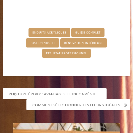
ENDUITS ACRYLIQUES
GUIDE COMPLET
POSE D'ENDUITS
RÉNOVATION INTÉRIEURE
RÉSULTAT PROFESSIONNEL
Navigation
PEINTURE ÉPOXY : AVANTAGES ET INCONVÉNIENTS À CONNAÎTRE
de
COMMENT SÉLECTIONNER LES FLEURS IDÉALES POUR RENDRE HOMMAGE LORS D’UN ENTERREMENT ?
l’article