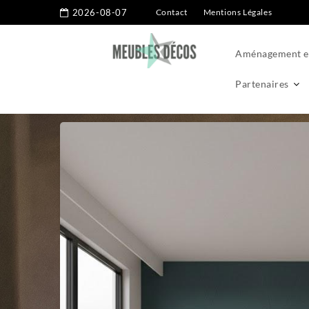
2026-08-07
Contact
Mentions Légales
Aménagement ex
Partenaires
Home
Aménagement extérieur
Murs et façades
Peinture 