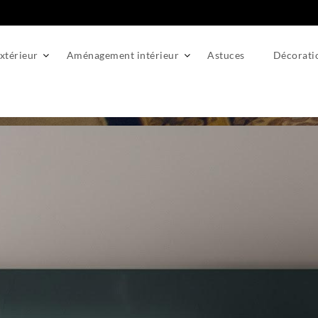
térieur
Aménagement intérieur
Astuces
Décorati
professionnelle : les techniques qui subliment vos murs