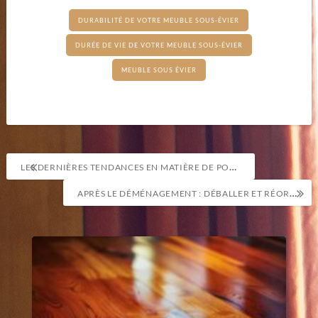
DURABILITÉ DE VOTRE MEUBLE SOUS-ÉVIER
DURÉE DE VIE DE VOTRE MEUBLE SOUS-ÉVIER
MEUBLE SOUS ÉVIER
Navigation
LES DERNIÈRES TENDANCES EN MATIÈRE DE PORTES D’ENTRÉE VITRÉES
de
APRÈS LE DÉMÉNAGEMENT : DÉBALLER ET RÉORGANISER VOS MEUBLES LOURDS DANS VOTRE NOUVEAU CHEZ-VOUS
l’article