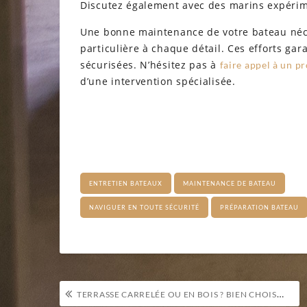
Discutez également avec des marins expérime
Une bonne maintenance de votre bateau néces
particulière à chaque détail. Ces efforts gar
sécurisées. N’hésitez pas à
faire appel à un p
d’une intervention spécialisée.
ENTRETIEN BATEAUX
MAINTENANCE DE BATEAU
NAVIGUER EN TOUTE SÉCURITÉ
PRÉPARATION BATEAU
Navigation
TERRASSE CARRELÉE OU EN BOIS ? BIEN CHOISIR SELON VOTRE USAGE