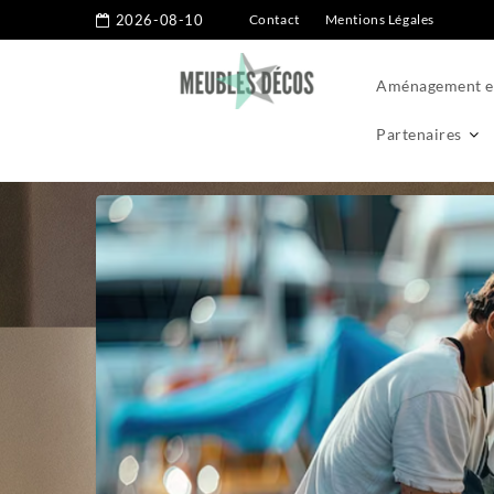
2026-08-10
Contact
Mentions Légales
Aménagement ex
Partenaires
Home
Conseils
Maintenance de bateau : anticiper pour nav