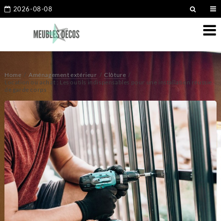
2026-08-08
Home
Aménagement extérieur
Clôture
Location ou achat : Les outils indispensables pour une installation réussie
de garde corps