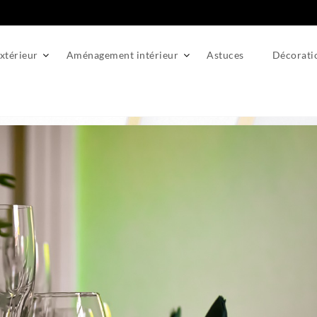
térieur
Aménagement intérieur
Astuces
Décorati
ique