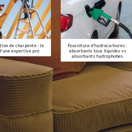
ion de charpente : le
Fourniture d’hydrocarbures :
d’une expertise pro
absorbants tous liquides vs
absorbants hydrophobes