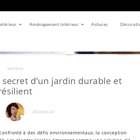
térieur
Aménagement intérieur
Astuces
Décorati
s, le secret d’un jardin durable et résilient
JARDINS
e secret d’un jardin durable et
résilient
2026-06-02
confronté à des défis environnementaux, la conception