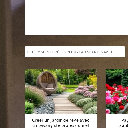
Navigation
COMMENT CRÉER UN BUREAU SCANDINAVE CHALEUREUX ET FONCTIONNEL
de
l’article
Créer un jardin de rêve avec
Pay
un paysagiste professionnel
plan