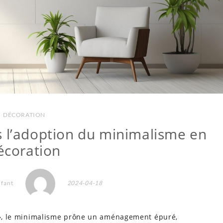
DÉCORATION
ns l’adoption du minimalisme en
écoration
nfant
2024-04-18
e », le minimalisme prône un aménagement épuré,