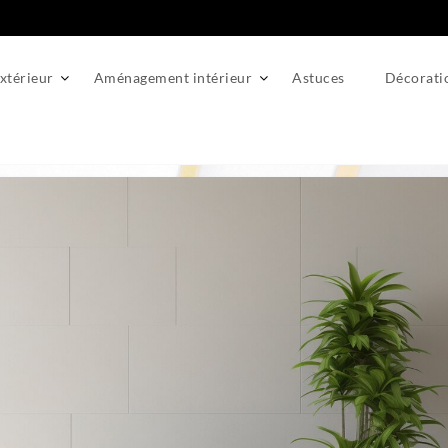
térieur
Aménagement intérieur
Astuces
Décorati
minimalisme en décoration