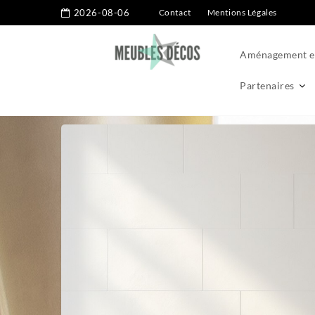
2026-08-06
Contact
Mentions Légales
Aménagement ex
Partenaires
Home
Décoration
Les pièges à éviter dans l’adoption du 