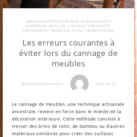
AMÉNAGEMENT EXTÉRIEUR
,
AMÉNAGEMENT
INTÉRIEUR
,
ASTUCES
,
CONSEILS
,
CRÉATIVITÉ
,
MENUISERIES
,
MOBILIER
,
STYLE
,
TRADITIONNEL
Les erreurs courantes à
éviter lors du cannage de
meubles
Berangaria Bonenfant
2024-02-29
Le cannage de meubles, une technique artisanale
ancestrale, revient en force dans le monde de la
décoration intérieure. Cette méthode consiste à
tresser des brins de rotin, de bambou ou d’autres
matériaux similaires pour créer des surfaces