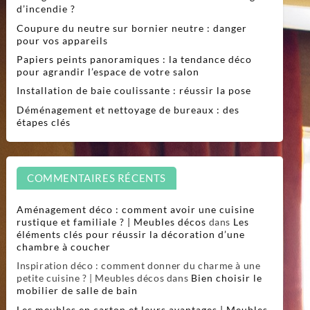
d’incendie ?
Coupure du neutre sur bornier neutre : danger
pour vos appareils
Papiers peints panoramiques : la tendance déco
pour agrandir l’espace de votre salon
Installation de baie coulissante : réussir la pose
Déménagement et nettoyage de bureaux : des
étapes clés
COMMENTAIRES RÉCENTS
Aménagement déco : comment avoir une cuisine
rustique et familiale ? | Meubles décos
dans
Les
éléments clés pour réussir la décoration d’une
chambre à coucher
Inspiration déco : comment donner du charme à une
petite cuisine ? | Meubles décos
dans
Bien choisir le
mobilier de salle de bain
Les meubles en carton et leurs avantages | Meubles