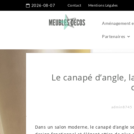
2026-08-07
Contact
Mentions Légales
Aménagement ex
Partenaires
Home
Menuiseries
Le canapé d’angle, la pièce maîtresse d’
Le canapé d’angle, l
admin8745
Dans un salon moderne, le canapé d’angle s