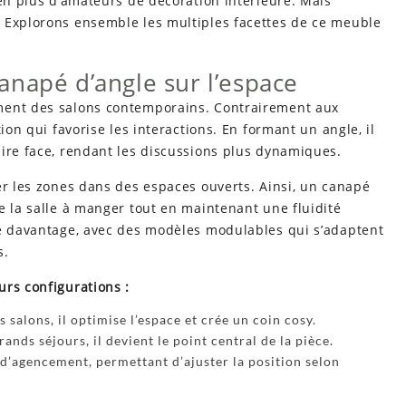
 en plus d’amateurs de décoration intérieure. Mais
 Explorons ensemble les multiples facettes de ce meuble
napé d’angle sur l’espace
ment des salons contemporains. Contrairement aux
ion qui favorise les interactions. En formant un angle, il
aire face, rendant les discussions plus dynamiques.
er les zones dans des espaces ouverts. Ainsi, un canapé
e la salle à manger tout en maintenant une fluidité
me davantage, avec des modèles modulables qui s’adaptent
s.
urs configurations :
s salons, il optimise l’espace et crée un coin cosy.
nds séjours, il devient le point central de la pièce.
é d’agencement, permettant d’ajuster la position selon