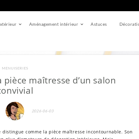
térieur
Aménagement intérieur
Astuces
Décorati
un salon convivial
MENUISERIES
a pièce maîtresse d’un salon
convivial
2026-06-03
e distingue comme la pièce maîtresse incontournable. Son