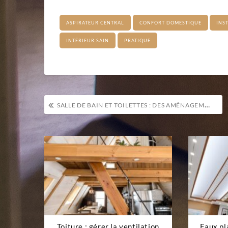
ASPIRATEUR CENTRAL
CONFORT DOMESTIQUE
INS
INTÉRIEUR SAIN
PRATIQUE
Navigation
SALLE DE BAIN ET TOILETTES : DES AMÉNAGEMENTS ADAPTÉS À VOS BESOINS
de
l’article
Toiture : gérer la ventilation
Faux pl