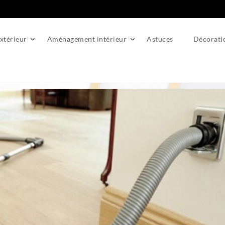
térieur
Aménagement intérieur
Astuces
Décorati
tral : un intérieur plus sain et pratique