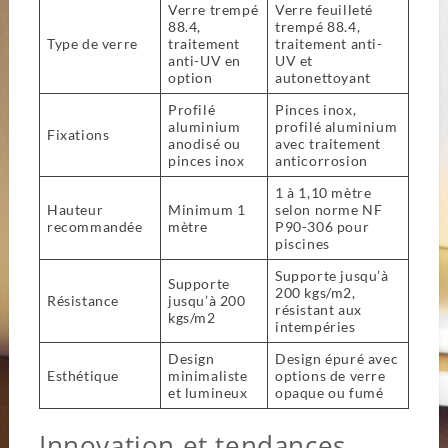
Verre trempé
Verre feuilleté
88.4,
trempé 88.4,
Type de verre
traitement
traitement anti-
anti-UV en
UV et
option
autonettoyant
Profilé
Pinces inox,
aluminium
profilé aluminium
Fixations
anodisé ou
avec traitement
pinces inox
anticorrosion
1 à 1,10 mètre
Hauteur
Minimum 1
selon norme NF
recommandée
mètre
P90-306 pour
piscines
Supporte jusqu’à
Supporte
200 kgs/m2,
Résistance
jusqu’à 200
résistant aux
kgs/m2
intempéries
Design
Design épuré avec
Esthétique
minimaliste
options de verre
et lumineux
opaque ou fumé
Innovation et tendances