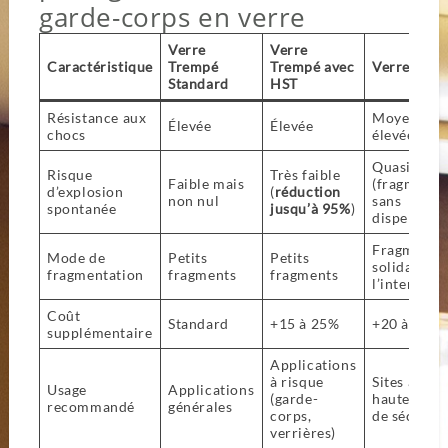
garde-corps en verre
Verre
Verre
Caractéristique
Trempé
Trempé avec
Verre Feuil
Standard
HST
Résistance aux
Moyenne à
Élevée
Élevée
chocs
élevée
Quasi nul
Risque
Très faible
Faible mais
(fragmenta
d’explosion
(
réduction
non nul
sans
spontanée
jusqu’à 95%
)
dispersion)
Fragments
Mode de
Petits
Petits
solidaires 
fragmentation
fragments
fragments
l’intercalai
Coût
Standard
+15 à 25%
+20 à 40%
supplémentaire
Applications
à risque
Sites à très
Usage
Applications
(garde-
haute exig
recommandé
générales
corps,
de sécurité
verrières)