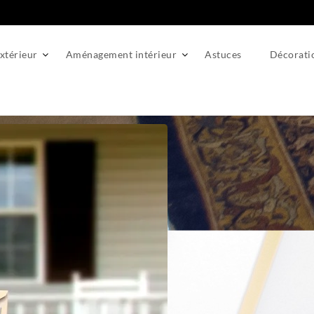
térieur
Aménagement intérieur
Astuces
Décorati
te aux lettres : ciblage et rentabilité