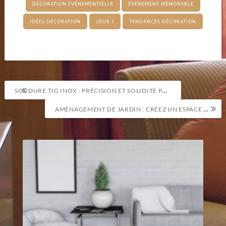
DÉCORATION ÉVÉNEMENTIELLE
ÉVÉNEMENT MÉMORABLE
IDÉES DÉCORATION
JOUR J
TENDANCES DÉCORATION
Navigation
SOUDURE TIG INOX : PRÉCISION ET SOLIDITÉ POUR VOS ASSEMBLAGES MÉTALLIQUES
de
AMÉNAGEMENT DE JARDIN : CRÉEZ UN ESPACE DE DÉTENTE NATUREL ET HARMONIEUX
l’article