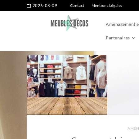
2026-08-09
Contact
Mentions Légales
Aménagement ex
Partenaires
Home
Aménagement intérieur
Comment bien agencer votr
AMÉN