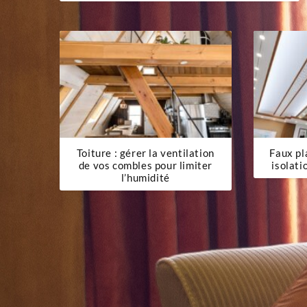
de
l’article
Toiture : gérer la ventilation
Faux pl
de vos combles pour limiter
isolati
l’humidité