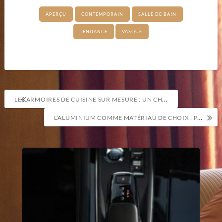
APERÇU
CONTEMPORAIN
SALLE DE BAIN
TENDANCE
VASQUE
Navigation
LES ARMOIRES DE CUISINE SUR MESURE : UN CHOIX ÉCLAIRÉ POUR UNE CUISINE PERSONNALISÉE
de
L’ALUMINIUM COMME MATÉRIAU DE CHOIX : POURQUOI OPTER POUR UNE RAMBARDE EN ALUMINIUM ?
l’article