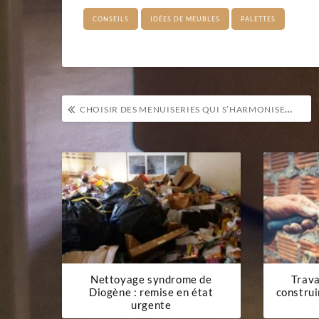
CONSEILS
IDÉES DE MEUBLES
PALETTES
Navigation
CHOISIR DES MENUISERIES QUI S’HARMONISENT AVEC LE STYLE DE VOTRE MAISON
de
l’article
Nettoyage syndrome de
Trava
Diogène : remise en état
construi
urgente