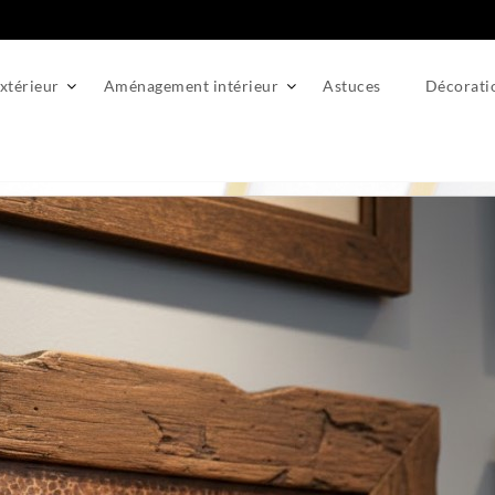
térieur
Aménagement intérieur
Astuces
Décorati
rsonnalisé idéal pour vos tableaux