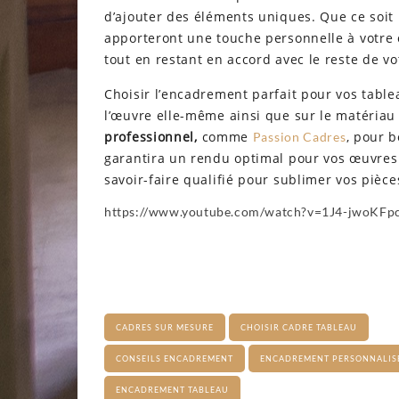
d’ajouter des éléments uniques. Que ce soit u
apporteront une touche personnelle à votre 
tout en restant en accord avec le reste de vo
Choisir l’encadrement parfait pour vos table
l’œuvre elle-même ainsi que sur le matériau e
professionnel,
comme
, pour b
Passion Cadres
garantira un rendu optimal pour vos œuvres 
savoir-faire qualifié pour sublimer vos pièce
https://www.youtube.com/watch?v=1J4-jwoKFp
CADRES SUR MESURE
CHOISIR CADRE TABLEAU
CONSEILS ENCADREMENT
ENCADREMENT PERSONNALIS
ENCADREMENT TABLEAU