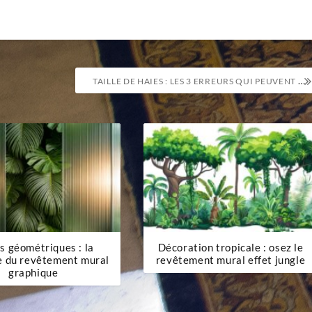
TAILLE DE HAIES : LES 3 ERREURS QUI PEUVENT TUER VOS ARBUSTES
s géométriques : la
Décoration tropicale : osez le
e du revêtement mural
revêtement mural effet jungle
graphique