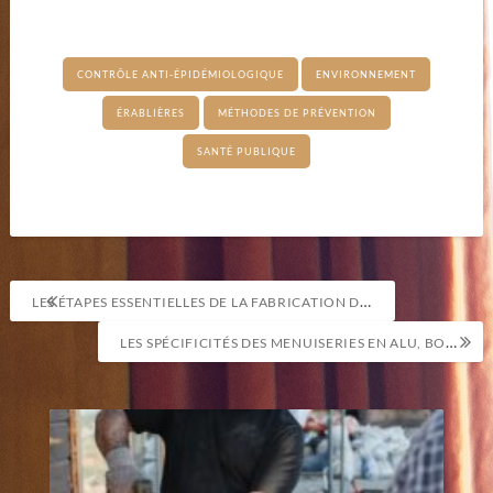
CONTRÔLE ANTI-ÉPIDÉMIOLOGIQUE
ENVIRONNEMENT
ÉRABLIÈRES
MÉTHODES DE PRÉVENTION
SANTÉ PUBLIQUE
Navigation
LES ÉTAPES ESSENTIELLES DE LA FABRICATION DE CLÔTURES ET DE PORTAILS
de
LES SPÉCIFICITÉS DES MENUISERIES EN ALU, BOIS ET PVC
l’article